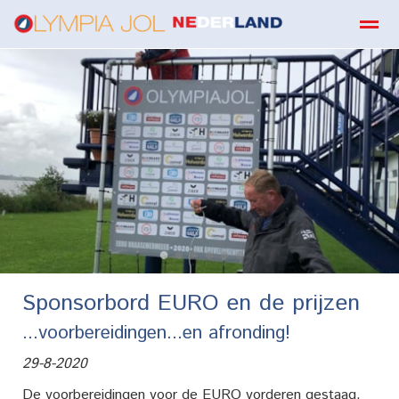
boekbestellen
Home
Zoeken
E-mail
Contact
Fa
●
●
●
●
●
●
Sponsorbord EURO en de prijzen
...voorbereidingen...en afronding!
29-8-2020
De voorbereidingen voor de EURO vorderen gestaag.