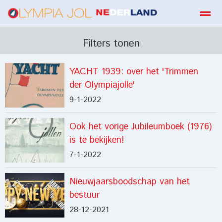
boekbestellen
Filters tonen
YACHT 1939: over het 'Trimmen
Home
Zoeken
E-mail
Contact
Fa
der Olympiajolle'
9-1-2022
Ook het vorige Jubileumboek (1976)
is te bekijken!
7-1-2022
Nieuwjaarsboodschap van het
bestuur
28-12-2021