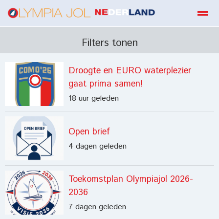
boekbestellen
Filters tonen
Droogte en EURO waterplezier
Home
Zoeken
E-mail
Contact
Fa
gaat prima samen!
18 uur geleden
Open brief
4 dagen geleden
Toekomstplan Olympiajol 2026-
2036
7 dagen geleden