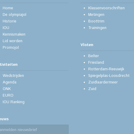
Home
Klassenvoorschriften
De olympiajol
Metingen
Historie
Boottrim
IOU
Trainingen
Kennismaken
Lid worden
Vloten
Promojol
Belter
Friesland
tiviteiten
Rotterdam-Reeuwijk
Wedstrijden
Spiegelplas-Loosdrecht
Agenda
Zuidlaardermeer
ONK
Zuid
EURO
IOU Ranking
euws