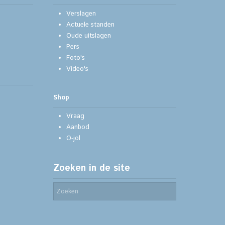
Verslagen
Actuele standen
Oude uitslagen
Pers
Foto's
Video's
Shop
Vraag
Aanbod
O-jol
Zoeken in de site