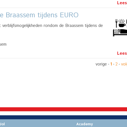
Lees
de Braassem tijdens EURO
t verblijfsmogelijkheden rondom de Braassem tijdens de
ssem
Lees
vorige
-
1
-
2
-
vo
Jol
Academy