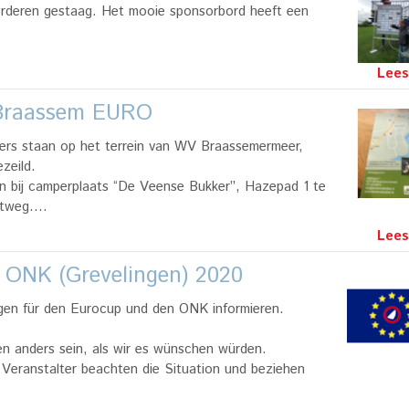
rderen gestaag. Het mooie sponsorbord heeft een
Lees
 Braassem EURO
rs staan op het terrein van WV Braassemermeer,
zeild.
n bij camperplaats “De Veense Bukker”, Hazepad 1 te
estweg.…
Lees
 ONK (Grevelingen) 2020
gen für den Eurocup und den ONK informieren.
n anders sein, als wir es wünschen würden.
 Veranstalter beachten die Situation und beziehen