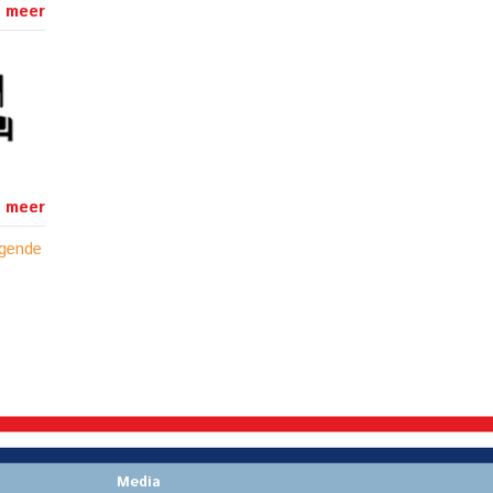
 meer
 meer
lgende
Media