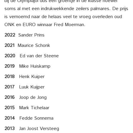
bij de Olympiajol dus een groentje in de klasse hoewel
soms al met een indrukwekkende zeilers palmares. De prijs
is vernoemd naar de helaas veel te vroeg overleden oud
ONK en EURO winnaar Fred Moerman.
2022
Sander Prins
2021
Maurice Schonk
2020
Ed van der Steene
2019
Mike Huiskamp
2018
Henk Kuiper
2017
Luuk Kuijper
2016
Joop de Jong
2015
Mark Tichelaar
2014
Fedde Sonnema
2013
Jan Joost Versteeg