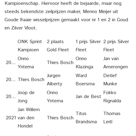
Kampioenschap. Hiervoor heeft de bejaarde, maar nog
steeds bekendste zeilprijzen maker, Menno Meijer uit
Goude fraaie wisselprijzen gemaakt voor nr 1 en 2 in Goud
en Zilver Vloot.
ONK Sprint
2 plaats
1 prijs Silver
2 prijs Silver
Kampioen
Gold Fleet
Fleet
Fleet
Onno
Onno
Jan van
2018
Thies Bosch
Yntema
Klazinga
Amerongen
Jurgen
Ward
Detlef
2019
Thies Bosch
Alberty
Boersma
Munke
Joop de
Onno
Fokko
2020
Jan de Best
Jong
Yntema
Rignalda
Jan Willem
Titus
Thomas
2021
van den
Thies Bosch
Brandsma
Leitl
Hondel