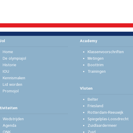
Jol
Academy
Home
Klassenvoorschriften
De olympiajol
Metingen
Historie
Boottrim
IOU
Trainingen
Kennismaken
Lid worden
Vloten
Promojol
Belter
Friesland
tiviteiten
Rotterdam-Reeuwijk
Wedstrijden
Spiegelplas-Loosdrecht
Agenda
Zuidlaardermeer
ONK
Zuid