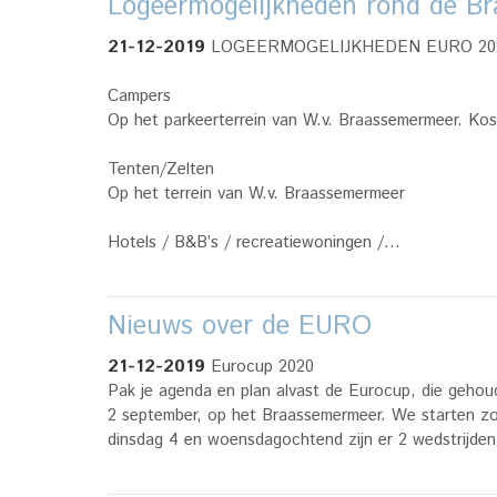
Logeermogelijkheden rond de B
21-12-2019
LOGEERMOGELIJKHEDEN EURO 202
Campers
Op het parkeerterrein van W.v. Braassemermeer. Koste
Tenten/Zelten
Op het terrein van W.v. Braassemermeer
Hotels / B&B’s / recreatiewoningen /…
Nieuws over de EURO
21-12-2019
Eurocup 2020
Pak je agenda en plan alvast de Eurocup, die geh
2 september, op het Braassemermeer. We starten z
dinsdag 4 en woensdagochtend zijn er 2 wedstrijde