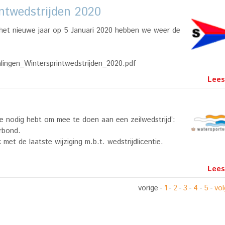
ntwedstrijden 2020
 het nieuwe jaar op 5 Januari 2020 hebben we weer de
ingen_Wintersprintwedstrijden_2020.pdf
Lees
t je nodig hebt om mee te doen aan een zeilwedstrijd’:
erbond.
met de laatste wijziging m.b.t. wedstrijdlicentie.
Lees
vorige
-
1
-
2
-
3
-
4
-
5
-
vo