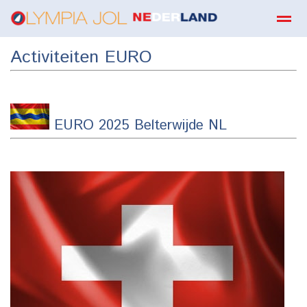
Activiteiten EURO
boekbestellen
Home
Zoeken
E-mail
Contact
Fa
EURO 2025 Belterwijde NL