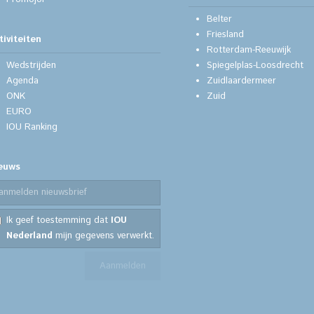
Belter
Friesland
tiviteiten
Rotterdam-Reeuwijk
Wedstrijden
Spiegelplas-Loosdrecht
Agenda
Zuidlaardermeer
ONK
Zuid
EURO
IOU Ranking
euws
Ik geef toestemming dat
IOU
Nederland
mijn gegevens verwerkt.