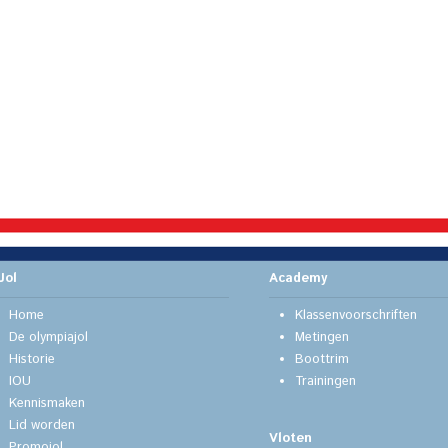
Jol
Academy
Home
Klassenvoorschriften
De olympiajol
Metingen
Historie
Boottrim
IOU
Trainingen
Kennismaken
Lid worden
Vloten
Promojol