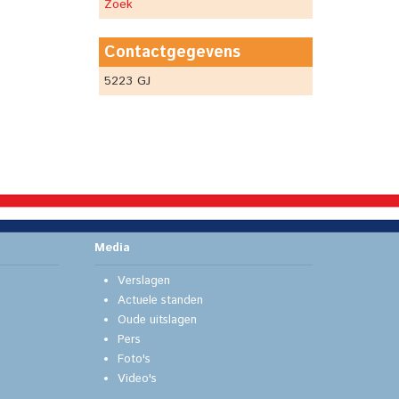
Zoek
Contactgegevens
5223 GJ
Media
Verslagen
Actuele standen
Oude uitslagen
Pers
Foto's
Video's