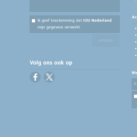
Ac
Ik geef toestemming dat
IOU Nederland
mijn gegevens verwerkt.
Volg ons ook op
Ni