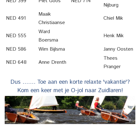
NED 399
Piet Goos
NED 714
Nijburg
Maaik
NED 491
Chiel Mik
Christiaanse
Ward
NED 555
Henk Mik
Boersma
NED 586
Wim Bijlsma
Janny Oosten
Thees
NED 648
Anne Drenth
Pranger
Dus ……. Toe aan een korte relaxte 'vakantie'?
Kom een keer met je O-jol naar Zuidlaren!