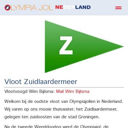
boekbestellen
Home
Zoeken
E-mail
Contact
Fa
Vloot Zuidlaardermeer
Vlootvoogd Wim Bijlsma:
Mail Wim Bijlsma
Welkom bij de oudste vloot van Olympiajollen in Nederland.
Wij varen op ons mooie thuiswater; het Zuidlaardermeer,
gelegen ten zuidoosten van de stad Groningen.
Na de tweede Wereldoorlog werd de Olympiajol; de