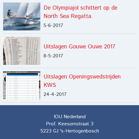
De Olympiajol schittert op de
North Sea Regatta.
5-6-2017
Uitslagen Gouwe Ouwe 2017
8-5-2017
Uitslagen Openingswedstrijden
KWS
24-4-2017
IOU Nederland
Prof. Keesomstraat 3
5223 GJ
's-Hertogenbosch