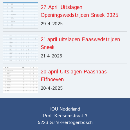
27 April Uitslagen
Openingswedstrijden Sneek 2025
29-4-2025
21 april uitslagen Paaswedstrijden
Sneek
21-4-2025
20 april Uitslagen Paashaas
Elfhoeven
20-4-2025
IOU Nederland
Prof. Keesomstraat 3
5223 GJ
's-Hertogenbosch