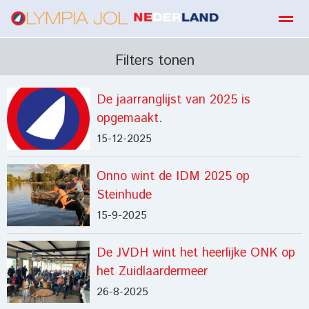
boekbestellen
Filters tonen
De jaarranglijst van 2025 is
Home
Zoeken
E-mail
Contact
Fa
opgemaakt.
15-12-2025
Onno wint de IDM 2025 op
Steinhude
15-9-2025
De JVDH wint het heerlijke ONK op
het Zuidlaardermeer
26-8-2025