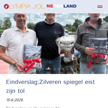
boekbestellen
Home
Zoeken
E-mail
Contact
Fa
●
●
●
●
●
●
●
●
●
●
●
●
●
●
●
Eindverslag;Zilveren spiegel eist
zijn tol
15-6-2026