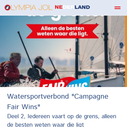
boekbestellen
Home
Zoeken
E-mail
Contact
Fa
●
●
Watersportverbond "Campagne
Fair Wins"
Deel 2, Iedereen vaart op de grens, alleen
de besten weten waar die ligt