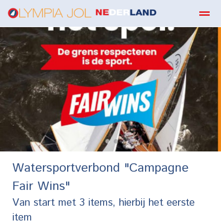
boekbestellen
Home
Zoeken
E-mail
Contact
Fa
●
●
Watersportverbond "Campagne
Fair Wins"
Van start met 3 items, hierbij het eerste
item