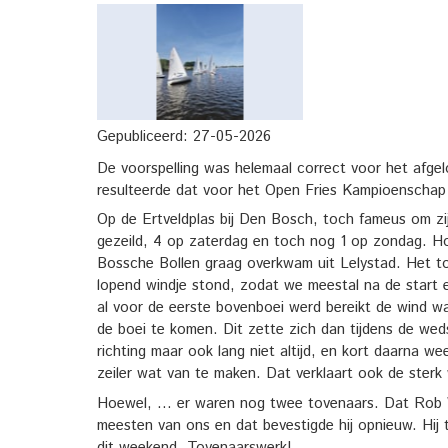
Gepubliceerd:
27-05-2026
De voorspelling was helemaal correct voor het afge
resulteerde dat voor het Open Fries Kampioenschap 
Op de Ertveldplas bij Den Bosch, toch fameus om zij
gezeild, 4 op zaterdag en toch nog 1 op zondag. Hoe
Bossche Bollen graag overkwam uit Lelystad. Het to
lopend windje stond, zodat we meestal na de start e
al voor de eerste bovenboei werd bereikt de wind w
de boei te komen. Dit zette zich dan tijdens de wed
richting maar ook lang niet altijd, en kort daarna we
zeiler wat van te maken. Dat verklaart ook de sterk 
Hoewel, … er waren nog twee tovenaars. Dat Rob Wa
meesten van ons en dat bevestigde hij opnieuw. Hij t
dit weekend. Tovenaarswerk!