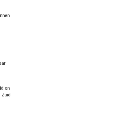
annen
aar
id en
 Zuid