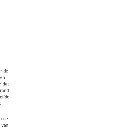
or de
een
r dat
 rond
elfde
s
n de
s van