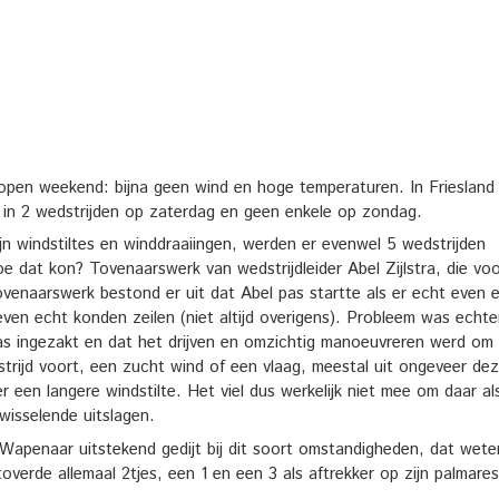
lopen weekend: bijna geen wind en hoge temperaturen. In Friesland
in 2 wedstrijden op zaterdag en geen enkele op zondag.
n windstiltes en winddraaiingen, werden er evenwel 5 wedstrijden
 dat kon? Tovenaarswerk van wedstrijdleider Abel Zijlstra, die vo
venaarswerk bestond er uit dat Abel pas startte als er echt even 
ven echt konden zeilen (niet altijd overigens). Probleem was echte
as ingezakt en dat het drijven en omzichtig manoeuvreren werd om
strijd voort, een zucht wind of een vlaag, meestal uit ongeveer dez
er een langere windstilte. Het viel dus werkelijk niet mee om daar al
wisselende uitslagen.
penaar uitstekend gedijt bij dit soort omstandigheden, dat wete
overde allemaal 2tjes, een 1 en een 3 als aftrekker op zijn palmare