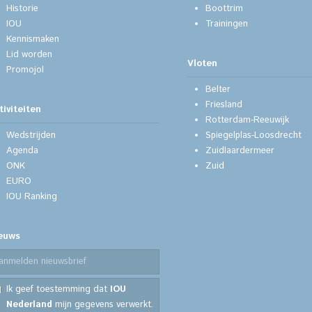
Historie
Boottrim
IOU
Trainingen
Kennismaken
Lid worden
Vloten
Promojol
Belter
Friesland
tiviteiten
Rotterdam-Reeuwijk
Wedstrijden
Spiegelplas-Loosdrecht
Agenda
Zuidlaardermeer
ONK
Zuid
EURO
IOU Ranking
euws
Ik geef toestemming dat
IOU
Nederland
mijn gegevens verwerkt.