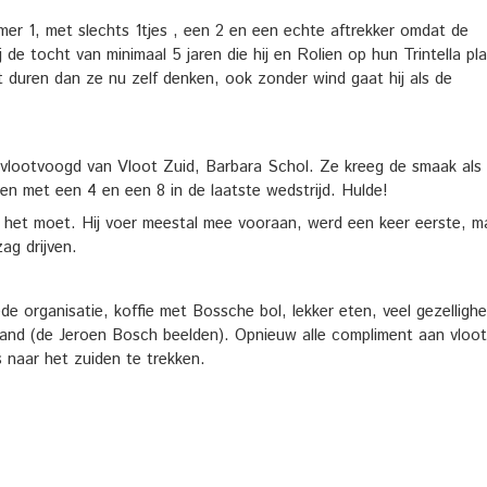
r 1, met slechts 1tjes , een 2 en een echte aftrekker omdat de
 de tocht van minimaal 5 jaren die hij en Rolien op hun Trintella pl
 duren dan ze nu zelf denken, ook zonder wind gaat hij als de
 vlootvoogd van Vloot Zuid, Barbara Schol. Ze kreeg de smaak als
ken met een 4 en een 8 in de laatste wedstrijd. Hulde!
 het moet. Hij voer meestal mee vooraan, werd een keer eerste, m
ag drijven.
 organisatie, koffie met Bossche bol, lekker eten, veel gezellighe
 land (de Jeroen Bosch beelden). Opnieuw alle compliment aan vloot
 naar het zuiden te trekken.