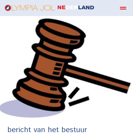
boekbestellen
Home
Zoeken
E-mail
Contact
Fa
bericht van het bestuur