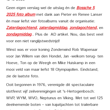
Geen eigen verslag wel de uitslag én de
Bossche 5
2025 foto album
met dank aan Pieter en Renee Lanser
én maar liefst vier fotoalbums vanuit de organisatie:
Zaterdagochtend,
zaterdagmiddag,
zondagochtend,
en
zondagmiddag
.
. Plus de AD artikel. Nou, das best veel
voor een niet ranglijstwedstrijd!
Winst was er voor koning Zonderwind Rob Wapenaar
voor Jan Willem van den Hondel, Jan -welkom terug- ten
Hoeve, Ton op de Weegh en Mike Huiskamp in een
mooi veld van maar liefst 18 Olympiajollen. Eindstand;
zie de laatste foto.
Ooit begonnen in 1976, verenigde dit spectaculaire
slotfeest vijf zeilverenigingen uit 's-Hertogenbosch:
WVP, WYM, WVO, Neptunus en Viking. Met tot wel 125
deelnemende boten – van kajuitjachten tot trailerbare