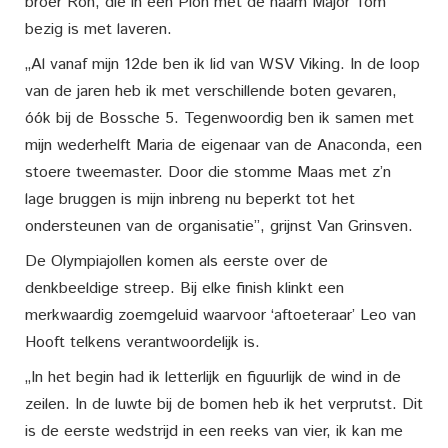
broer Ron, die in een Pion met de naam Major Tom
bezig is met laveren.
„Al vanaf mijn 12de ben ik lid van WSV Viking. In de loop
van de jaren heb ik met verschillende boten gevaren,
óók bij de Bossche 5. Tegenwoordig ben ik samen met
mijn wederhelft Maria de eigenaar van de Anaconda, een
stoere tweemaster. Door die stomme Maas met z’n
lage bruggen is mijn inbreng nu beperkt tot het
ondersteunen van de organisatie”, grijnst Van Grinsven.
De Olympiajollen komen als eerste over de
denkbeeldige streep. Bij elke finish klinkt een
merkwaardig zoemgeluid waarvoor ‘aftoeteraar’ Leo van
Hooft telkens verantwoordelijk is.
„In het begin had ik letterlijk en figuurlijk de wind in de
zeilen. In de luwte bij de bomen heb ik het verprutst. Dit
is de eerste wedstrijd in een reeks van vier, ik kan me