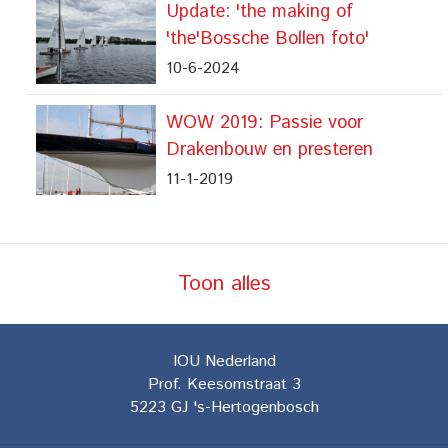
Update: 'the making of
'the'Bossche Bollen foto'
10-6-2024
WOW 2019: Passie voor
Drakenbouw en presteren
11-1-2019
Toon alles
IOU Nederland
Prof. Keesomstraat 3
5223 GJ
's-Hertogenbosch