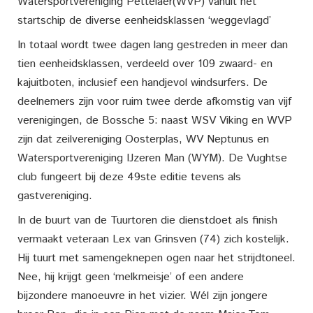
Watersportvereniging Pettelaer(WVP) vanuit het
startschip de diverse eenheidsklassen ‘weggevlagd’
In totaal wordt twee dagen lang gestreden in meer dan
tien eenheidsklassen, verdeeld over 109 zwaard- en
kajuitboten, inclusief een handjevol windsurfers. De
deelnemers zijn voor ruim twee derde afkomstig van vijf
verenigingen, de Bossche 5: naast WSV Viking en WVP
zijn dat zeilvereniging Oosterplas, WV Neptunus en
Watersportvereniging IJzeren Man (WYM). De Vughtse
club fungeert bij deze 49ste editie tevens als
gastvereniging.
In de buurt van de Tuurtoren die dienstdoet als finish
vermaakt veteraan Lex van Grinsven (74) zich kostelijk.
Hij tuurt met samengeknepen ogen naar het strijdtoneel.
Nee, hij krijgt geen ‘melkmeisje’ of een andere
bijzondere manoeuvre in het vizier. Wél zijn jongere