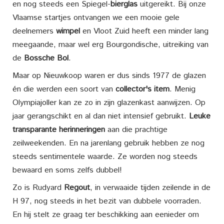
en nog steeds een Spiegel-
bierglas
uitgereikt. Bij onze
Vlaamse startjes ontvangen we een mooie gele
deelnemers
wimpel
en Vloot Zuid heeft een minder lang
meegaande, maar wel erg Bourgondische, uitreiking van
de
Bossche Bol
.
Maar op Nieuwkoop waren er dus sinds 1977 de glazen
én die werden een soort van
collector's item
. Menig
Olympiajoller kan ze zo in zijn glazenkast aanwijzen. Op
jaar gerangschikt en al dan niet intensief gebruikt.
Leuke
transparante herinneringen
aan die prachtige
zeilweekenden. En na jarenlang gebruik hebben ze nog
steeds sentimentele waarde. Ze worden nog steeds
bewaard en soms zelfs dubbel!
Zo is Rudyard
Regout
, in verwaaide tijden zeilende in de
H 97, nog steeds in het bezit van dubbele voorraden.
En hij stelt ze graag ter beschikking aan eenieder om