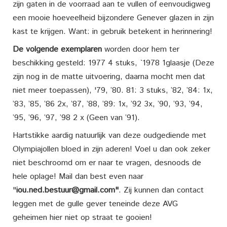
zijn gaten in de voorraad aan te vullen of eenvoudigweg
een mooie hoeveelheid bijzondere Genever glazen in zijn
kast te krijgen. Want: in gebruik betekent in herinnering!
De volgende exemplaren
worden door hem ter
beschikking gesteld: 1977 4 stuks, `1978 1glaasje (Deze
zijn nog in de matte uitvoering, daarna mocht men dat
niet meer toepassen), '79, ’80. 81: 3 stuks, ’82, ’84: 1x,
’83, ’85, ’86 2x, ’87, ’88, ’89: 1x, ’92 3x, ’90, ’93, ’94,
’95, ’96, ’97, ’98 2 x (Geen van ’91).
Hartstikke aardig natuurlijk van deze oudgediende met
Olympiajollen bloed in zijn aderen! Voel u dan ook zeker
niet beschroomd om er naar te vragen, desnoods de
hele oplage! Mail dan best even naar
"
iou.ned.bestuur@gmail.com"
. Zij kunnen dan contact
leggen met de gulle gever teneinde deze AVG
geheimen hier niet op straat te gooien!