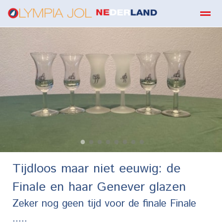
boekbestellen
Home
Zoeken
E-mail
Contact
Fa
●
●
●
●
●
●
●
●
Tijdloos maar niet eeuwig: de
Finale en haar Genever glazen
Zeker nog geen tijd voor de finale Finale
.....