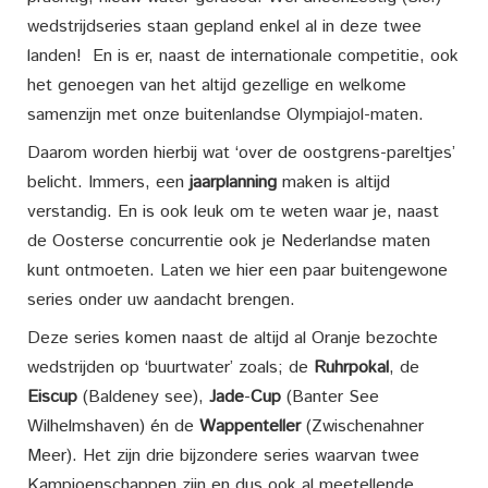
wedstrijdseries staan gepland enkel al in deze twee
landen! En is er, naast de internationale competitie, ook
het genoegen van het altijd gezellige en welkome
samenzijn met onze buitenlandse Olympiajol-maten.
Daarom worden hierbij wat ‘over de oostgrens-pareltjes’
belicht. Immers, een
jaarplanning
maken is altijd
verstandig. En is ook leuk om te weten waar je, naast
de Oosterse concurrentie ook je Nederlandse maten
kunt ontmoeten. Laten we hier een paar buitengewone
series onder uw aandacht brengen.
Deze series komen naast de altijd al Oranje bezochte
wedstrijden op ‘buurtwater’ zoals; de
Ruhrpokal
, de
Eiscup
(Baldeney see),
Jade
-
Cup
(Banter See
Wilhelmshaven) én de
Wappenteller
(Zwischenahner
Meer). Het zijn drie bijzondere series waarvan twee
Kampioenschappen zijn en dus ook al meetellende