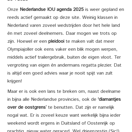
Onze
Nederlandse IOU agenda 2025
is weer gepland en
reeds actief gemaakt op deze site. Weinig klassen in
Nederland varen zoveel wedstrijden door het hele land
én met zoveel deelnemers. Daar mogen we trots op
zijn. Hoewel er een
pleidooi
te maken valt dat meer
Olympiajoller ook eens vaker een blik mogen werpen,
middels actief trailergebruik, buiten de eigen vloot. Ter
vergroting van eigen én andermans regatta plezier. Dat
is altijd een goed advies waar je nooit spijt van zult
krijgen!
Maar er is ook een lans te breken om, naast deelname
in bijna alle Nederlandse provincies, ook de
‘diamantjes
over de oostgrens’
te benutten. Dat zijn er namelijk
nogal wat. Er is zoveel keuze want werkelijk bijna ieder
weekend wordt ergens in Duitsland of Oostenrijk op
prachtig, nieuw water geraced. Wel drieenzestig (Sic!)