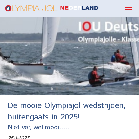
boekbestellen
Home
Zoeken
E-mail
Contact
Fa
●
●
●
●
●
●
●
●
De mooie Olympiajol wedstrijden,
buitengaats in 2025!
Niet ver, wel mooi…..
26-1-2025