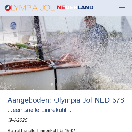
boekbestellen
Home
Zoeken
E-mail
Contact
Fa
●
●
●
●
●
●
●
Aangeboden: Olympia Jol NED 678
...een snelle Linnekuhl...
19-1-2025
Betreft snelle Linnenkuhl bj 1992