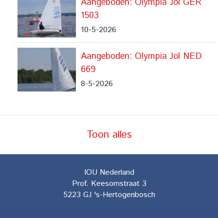
Aangeboden: Olympia Jol GER
1503
10-5-2026
Aangeboden: Olympia Jol NED
669
8-5-2026
Toon alles
IOU Nederland
Prof. Keesomstraat 3
5223 GJ
's-Hertogenbosch