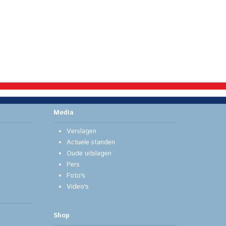
Media
Verslagen
Actuele standen
Oude uitslagen
Pers
Foto's
Video's
Shop