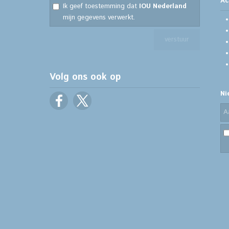
Ac
Ik geef toestemming dat
IOU Nederland
mijn gegevens verwerkt.
Volg ons ook op
Ni