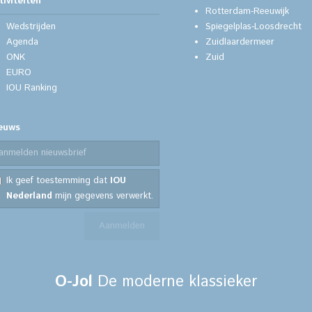
tiviteiten
Rotterdam-Reeuwijk
Wedstrijden
Spiegelplas-Loosdrecht
Agenda
Zuidlaardermeer
ONK
Zuid
EURO
IOU Ranking
euws
Ik geef toestemming dat
IOU
Nederland
mijn gegevens verwerkt.
O
-Jol
De moderne klassieker