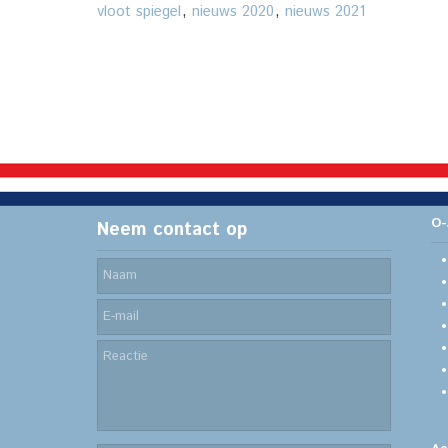
vloot spiegel
,
nieuws 2020
,
nieuws 2021
O-
Neem contact op