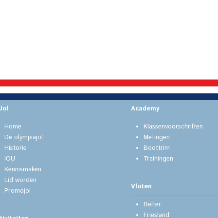
Jol
Academy
Home
Klassenvoorschriften
De olympiajol
Metingen
Historie
Boottrim
IOU
Trainingen
Kennismaken
Lid worden
Vloten
Promojol
Belter
Friesland