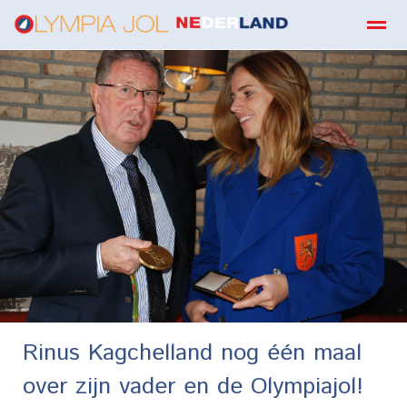
boekbestellen
Home
Zoeken
E-mail
Contact
Fa
Rinus Kagchelland nog één maal
over zijn vader en de Olympiajol!