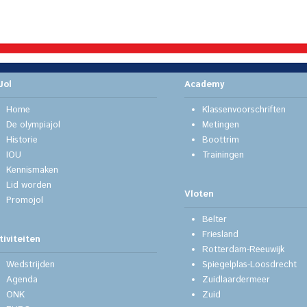
Jol
Academy
Home
Klassenvoorschriften
De olympiajol
Metingen
Historie
Boottrim
IOU
Trainingen
Kennismaken
Lid worden
Vloten
Promojol
Belter
Friesland
tiviteiten
Rotterdam-Reeuwijk
Wedstrijden
Spiegelplas-Loosdrecht
Agenda
Zuidlaardermeer
ONK
Zuid