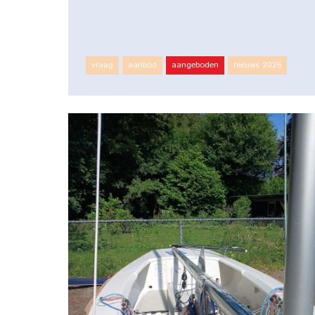
vraag
aanbod
aangeboden
nieuws 2026