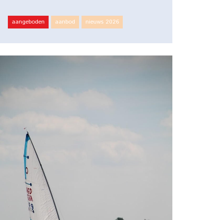
aangeboden
aanbod
nieuws 2026