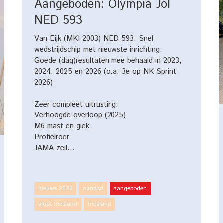
Aangeboden: Olympia Jol
NED 593
Van Eijk (MKI 2003) NED 593. Snel
wedstrijdschip met nieuwste inrichting.
Goede (dag)resultaten mee behaald in 2023,
2024, 2025 en 2026 (o.a. 3e op NK Sprint
2026)
Zeer compleet uitrusting:
Verhoogde overloop (2025)
M6 mast en giek
Profielroer
JAMA zeil…
nieuws 2026
aanbod
aangeboden
vloot friesland
friesland