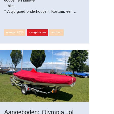
gouden en blauwe
bies
* Altijd goed onderhouden. Kortom, een…
nieuws 2026
aangeboden
aanbod
Aangeboden: Olympia Jol