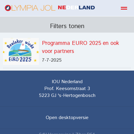
boekbestellen
Filters tonen
Programma EURO 2025 en ook
Home
Zoeken
E-mail
Contact
Fa
voor partners
7-7-2025
IOU Nederland
Prof. Keesomstraat 3
5223 GJ
's-Hertogenbosch
Open desktopversie