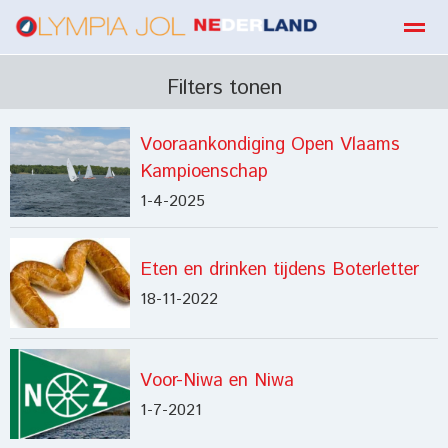
boekbestellen
Filters tonen
Vooraankondiging Open Vlaams
Home
Zoeken
E-mail
Contact
Fa
Kampioenschap
1-4-2025
Eten en drinken tijdens Boterletter
18-11-2022
Voor-Niwa en Niwa
1-7-2021