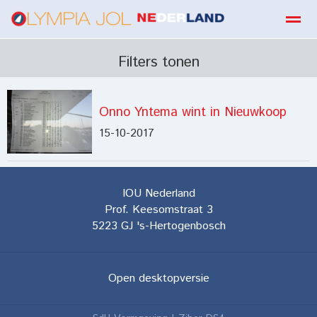
boekbestellen
Filters tonen
Onno Yntema wint in Nieuwkoop
Home
Zoeken
E-mail
Contact
Fa
15-10-2017
IOU Nederland
Prof. Keesomstraat 3
5223 GJ
's-Hertogenbosch
Open desktopversie