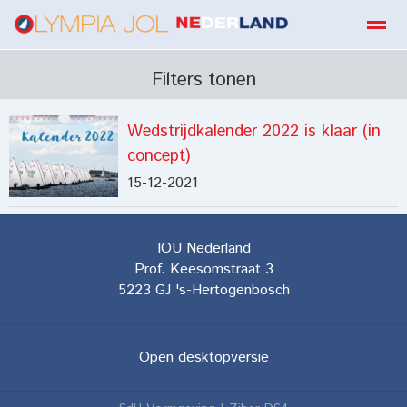
boekbestellen
Filters tonen
Wedstrijdkalender 2022 is klaar (in
Home
Zoeken
E-mail
Contact
Fa
concept)
15-12-2021
IOU Nederland
Prof. Keesomstraat 3
5223 GJ
's-Hertogenbosch
Open desktopversie