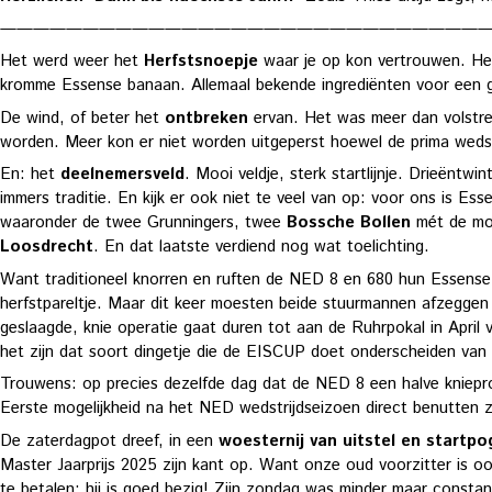
—————————————————————————————
Het werd weer het
Herfstsnoepje
waar je op kon vertrouwen. Hee
kromme Essense banaan. Allemaal bekende ingrediënten voor een ges
De wind, of beter het
ontbreken
ervan. Het was meer dan volstrek
worden. Meer kon er niet worden uitgeperst hoewel de prima wedstri
En: het
deelnemersveld
. Mooi veldje, sterk startlijnje. Drieënt
immers traditie. En kijk er ook niet te veel van op: voor ons is Ess
waaronder de twee Grunningers, twee
Bossche Bollen
mét de moe
Loosdrecht
. En dat laatste verdiend nog wat toelichting.
Want traditioneel knorren en ruften de NED 8 en 680 hun Essense 
herfstpareltje. Maar dit keer moesten beide stuurmannen afzeggen 
geslaagde, knie operatie gaat duren tot aan de Ruhrpokal in April 
het zijn dat soort dingetje die de EISCUP doet onderscheiden van m
Trouwens: op precies dezelfde dag dat de NED 8 een halve kniepr
Eerste mogelijkheid na het NED wedstrijdseizoen direct benutten 
De zaterdagpot dreef, in een
woesternij van uitstel en startp
Master Jaarprijs 2025 zijn kant op. Want onze oud voorzitter is oo
te betalen: hij is goed bezig! Zijn zondag was minder maar constant