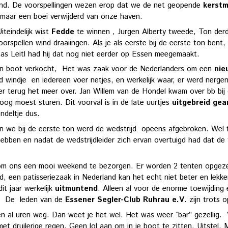
ind. De voorspellingen wezen erop dat we de net geopende
kerstm
 , maar een boei verwijderd van onze haven.
iteindelijk wist
Fedde
te winnen , Jurgen Alberty tweede, Ton derd
orspellen wind draaiingen. Als je als eerste bij de eerste ton ben
s Leitl had hij dat nog niet eerder op Essen meegemaakt.
zijn boot verkocht, Het was zaak voor de Nederlanders om een
nie
nd windje en iedereen voer netjes, en werkelijk waar, er werd ner
er terug het meer over. Jan Willem van de Hondel kwam over bb bij
og moest sturen. Dit voorval is in de late uurtjes
uitgebreid gea
ndeltje dus.
we bij de eerste ton werd de wedstrijd opeens afgebroken. Wel ter
ebben en nadat de wedstrijdleider zich ervan overtuigd had dat de
m ons een mooi weekend te bezorgen. Er worden 2 tenten opgezet, l
d, een patisseriezaak in Nederland kan het echt niet beter en lekk
t jaar werkelijk
uitmuntend
. Alleen al voor de enorme toewijding
en. De leden van de
Essener Segler-Club Ruhrau e.V
. zijn trots
n al uren weg. Dan weet je het wel. Het was weer “bar” gezellig. 
t druilerige regen. Geen lol aan om in je boot te zitten. Uitstel. 