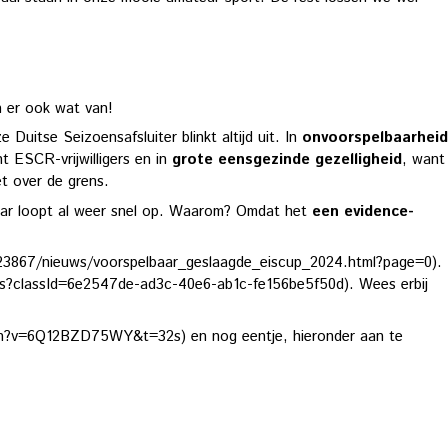
n er ook wat van!
tse Seizoensafsluiter blinkt altijd uit. In
onvoorspelbaarheid
t ESCR-vrijwilligers en in
grote eensgezinde gezelligheid
, want
t over de grens.
maar loopt al weer snel op. Waarom? Omdat het
een evidence-
23867/nieuws/voorspelbaar_geslaagde_eiscup_2024.html?page=0).
es?classId=6e2547de-ad3c-40e6-ab1c-fe156be5f50d). Wees erbij
?v=6Q12BZD75WY&t=32s) en nog eentje, hieronder aan te