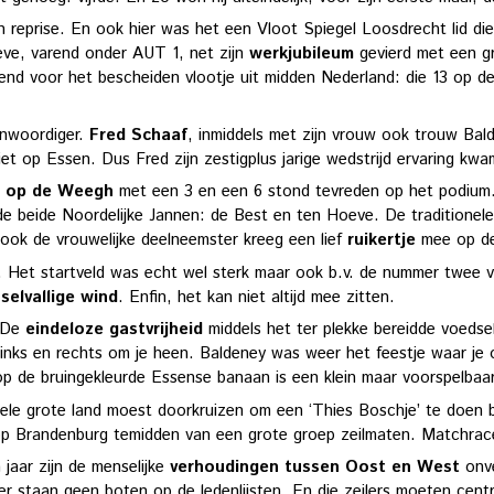
reprise. En ook hier was het een Vloot Spiegel Loosdrecht lid di
eve, varend onder AUT 1, net zijn
werkjubileum
gevierd met een gr
end voor het bescheiden vlootje uit midden Nederland: die 13 op d
enwoordiger.
Fred Schaaf
, inmiddels met zijn vrouw ook trouw Ba
et op Essen. Dus Fred zijn zestigplus jarige wedstrijd ervaring kwa
 op de Weegh
met een 3 en een 6 stond tevreden op het podium.
beide Noordelijke Jannen: de Best en ten Hoeve. De traditionele pr
t ook de vrouwelijke deelneemster kreeg een lief
ruikertje
mee op de
. Het startveld was echt wel sterk maar ook b.v. de nummer twee 
selvallige wind
. Enfin, het kan niet altijd mee zitten.
. De
eindeloze gastvrijheid
middels het ter plekke bereidde voedsel,
links en rechts om je heen. Baldeney was weer het feestje waar je
p de bruingekleurde Essense banaan is een klein maar voorspelbaa
 hele grote land moest doorkruizen om een ‘Thies Boschje’ te doen
op Brandenburg temidden van een grote groep zeilmaten. Matchrac
 jaar zijn de menselijke
verhoudingen tussen Oost en West
onve
 er staan geen boten op de ledenlijsten. En die zeilers moeten cen