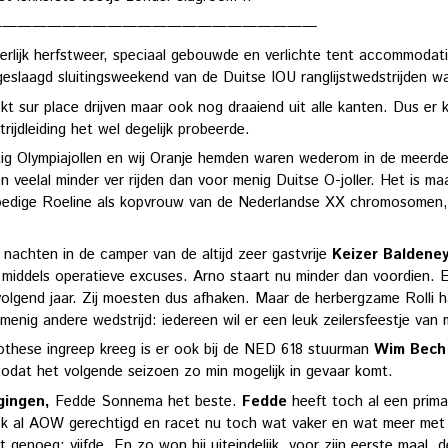
——————————————————————
rlijk herfstweer, speciaal gebouwde en verlichte tent accommodati
laagd sluitingsweekend van de Duitse IOU ranglijstwedstrijden waa
t sur place drijven maar ook nog draaiend uit alle kanten. Dus er
jdleiding het wel degelijk probeerde.
wintig Olympiajollen en wij Oranje hemden waren wederom in de meerd
en veelal minder ver rijden dan voor menig Duitse O-joller. Het is m
dige Roeline als kopvrouw van de Nederlandse XX chromosomen,
nachten in de camper van de altijd zeer gastvrije
Keizer Baldene
middels operatieve excuses. Arno staart nu minder dan voordien. E
volgend jaar. Zij moesten dus afhaken. Maar de herbergzame Rolli h
enig andere wedstrijd: iedereen wil er een leuk zeilersfeestje van
othese ingreep kreeg is er ook bij de NED 618 stuurman
Wim Bech
zodat het volgende seizoen zo min mogelijk in gevaar komt.
ogingen,
Fedde Sonnema het beste.
Fedde
heeft toch al een prima
k al AOW gerechtigd en racet nu toch wat vaker en wat meer met het
 genoeg: vijfde. En zo won hij uiteindelijk, voor zijn eerste maal, 