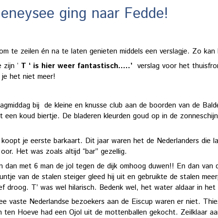
ldeneysee ging naar Fedde!
om te zeilen én na te laten genieten middels een verslagje. Zo ka
 zijn ‘
T ‘ is hier weer fantastisch…..’
verslag voor het thuisfr
 je het niet meer!
ijdagmiddag bij de kleine en knusse club aan de boorden van de Bal
et een koud biertje. De bladeren kleurden goud op in de zonneschi
e koopt je eerste barkaart. Dit jaar waren het de Nederlanders die 
or. Het was zoals altijd “bar” gezellig.
n dan met 6 man de jol tegen de dijk omhoog duwen!! En dan van
untje van de stalen steiger gleed hij uit en gebruikte de stalen mee
 droog. T’ was wel hilarisch. Bedenk wel, het water aldaar in het 
e vaste Nederlandse bezoekers aan de Eiscup waren er niet. Thies
n ten Hoeve had een Ojol uit de mottenballen gekocht. Zeilklaar aa