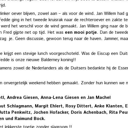
ijd.
nker oever blijven, zowel aan – als voor de wind. Jan Willem had ge
 Fedde ging in het tweede kruisrak naar de rechteroever en zakte t
 werd het verschil voor de wind gemaakt. Jan Willem ging naar de bb
 Fred gijpte net op tijd. Het was
een mooi potje
. Dan de tweede 
 zag je. Geen discussie, gewoon terug naar de haven. Jammer, maar
Je krijgt een stevige lunch voorgeschoteld. Was de Eiscup een D
edde is onze nieuwe Balderney koning!!
, namens zowel de Nederlanders als de Duitsers bedankte hij de Ess
n onvergetelijk weekend hebben gemaakt. Zonder hun kunnen we nie
tl, Andrea Giesen, Anna-Lena Giesen en Jan Machel
t Schlagmann, Margit Ehlert, Rosy Dittert, Anke Klanten, Elis
Jutta Penkwitz, Jochen Hofacker, Doris Achenbach, Rita Peu
nen und Raimund Bock.
t; het lekkerste toetje zonder slagroom !!