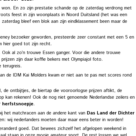
e won. En zo zijn prestatie schande op de zaterdag verdrong met
oots feest in zijn woonplaats in Noord Duitsland (het was een
e zaterdag bleef een blok aan zijn eindklassement been maar de
ldeney bezoeker geworden, presteerde zeer constant met een 5 en
m hier goed tot zijn recht.
 Ook al zo’n trouwe Essen ganger. Voor die andere trouwe
ijzen zijn daar koffie bekers met Olympiajol foto.
 terugreis.
van de IDM Kai Molders kwam er niet aan te pas met scores rond
 de ontbijtjes, de biertap die vooroorlogse prijzen aftikt, de
 op kan rekenen! Ook de nog niet genoemde Nederlandse zeilers en
r
herfstsnoepje
.
 bij het matchracen aan de andere kant van
Das Land der Dichter
en: wij nederlanders moeten daar maar eens beter in worden!
randerd goed. Dat bewees zichzelf het afgelopen weekend in
traal staan in onze mooie amateur sport. De rest lossen we wel