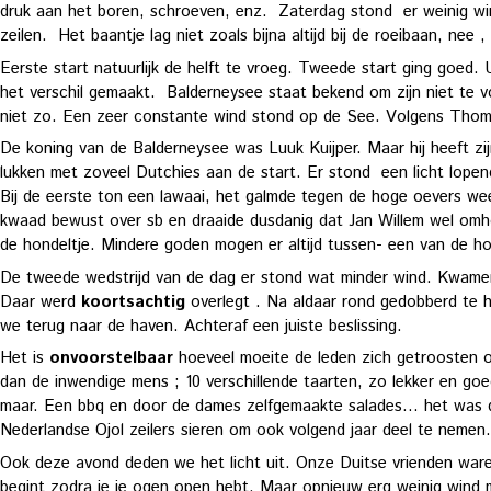
druk aan het boren, schroeven, enz. Zaterdag stond er weinig w
zeilen. Het baantje lag niet zoals bijna altijd bij de roeibaan, nee
Eerste start natuurlijk de helft te vroeg. Tweede start ging goed. U
het verschil gemaakt. Balderneysee staat bekend om zijn niet te vo
niet zo. Een zeer constante wind stond op de See. Volgens Thoma
De koning van de Balderneysee was Luuk Kuijper. Maar hij heeft 
lukken met zoveel Dutchies aan de start. Er stond een licht lope
Bij de eerste ton een lawaai, het galmde tegen de hoge oevers we
kwaad bewust over sb en draaide dusdanig dat Jan Willem wel omho
de hondeltje. Mindere goden mogen er altijd tussen- een van de ho
De tweede wedstrijd van de dag er stond wat minder wind. Kwamen 
Daar werd
koortsachtig
overlegt . Na aldaar rond gedobberd te h
we terug naar de haven. Achteraf een juiste beslissing.
Het is
onvoorstelbaar
hoeveel moeite de leden zich getroosten o
dan de inwendige mens ; 10 verschillende taarten, zo lekker en goe
maar. Een bbq en door de dames zelfgemaakte salades… het was di
Nederlandse Ojol zeilers sieren om ook volgend jaar deel te nem
Ook deze avond deden we het licht uit. Onze Duitse vrienden ware
begint zodra je je ogen open hebt. Maar opnieuw erg weinig wind me