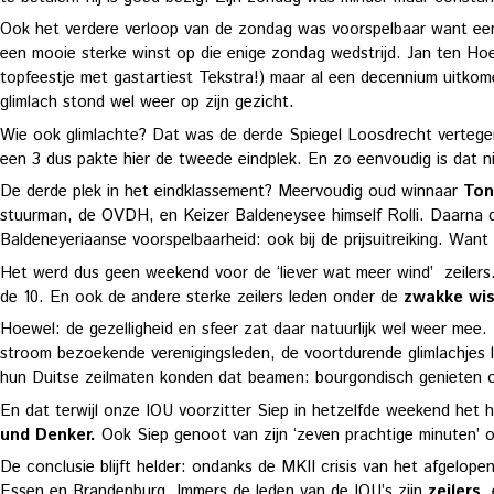
Ook het verdere verloop van de zondag was voorspelbaar want een 
een mooie sterke winst op die enige zondag wedstrijd. Jan ten Ho
topfeestje met gastartiest Tekstra!) maar al een decennium uitkom
glimlach stond wel weer op zijn gezicht.
Wie ook glimlachte? Dat was de derde Spiegel Loosdrecht verteg
een 3 dus pakte hier de tweede eindplek. En zo eenvoudig is dat ni
De derde plek in het eindklassement? Meervoudig oud winnaar
Ton
stuurman, de OVDH, en Keizer Baldeneysee himself Rolli. Daarna de 
Baldeneyeriaanse voorspelbaarheid: ook bij de prijsuitreiking. Wan
Het werd dus geen weekend voor de ‘liever wat meer wind’ zeilers
de 10. En ook de andere sterke zeilers leden onder de
zwakke wis
Hoewel: de gezelligheid en sfeer zat daar natuurlijk wel weer mee
stroom bezoekende verenigingsleden, de voortdurende glimlachjes 
hun Duitse zeilmaten konden dat beamen: bourgondisch genieten o
En dat terwijl onze IOU voorzitter Siep in hetzelfde weekend het
und Denker.
Ook Siep genoot van zijn ‘zeven prachtige minuten’ 
De conclusie blijft helder: ondanks de MKII crisis van het afgelopen
Essen en Brandenburg. Immers de leden van de IOU’s zijn
zeilers
,