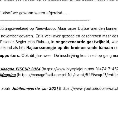
’, alsof we gewoon waren afgereisd…..
——————————————————————-
 sluitingsweekend op Nieuwkoop. Maar onze Duitse vrienden kunne
mber gevaren. Er is veel over gezegd en geschreven maar deze Dui
 Essener Segler-club Ruhrau, in
ongeevenaarde gastvrijheid
, wan
 bekend als het
Najaarssnoepje op die bruinomrande banaan
ne
upporters
. Ook dit jaar weer. De inschrijving komt net op gang 
geslaagde EISCUP 2024
(https://www.olympiajol.nl/nw-31474-7-45
ijfpagina
(https://manage2sail.com/nl-NL/event/54Eiscup#!/entri
g zoals
Jubileumversie van 2021
(https://www.youtube.com/watch