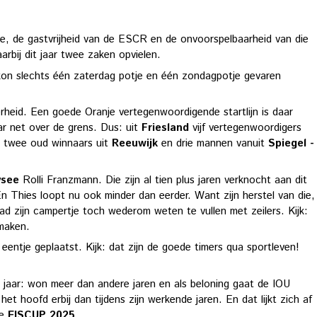
e, de gastvrijheid van de ESCR en de onvoorspelbaarheid van die
rbij dit jaar twee zaken opvielen.
 kon slechts één zaterdag potje en één zondagpotje gevaren
erheid. Een goede Oranje vertegenwoordigende startlijn is daar
aar net over de grens. Dus: uit
Friesland
vijf vertegenwoordigers
 twee oud winnaars uit
Reeuwijk
en drie mannen vanuit
Spiegel -
ysee
Rolli Franzmann. Die zijn al tien plus jaren verknocht aan dit
n Thies loopt nu ook minder dan eerder. Want zijn herstel van die,
ad zijn campertje toch wederom weten te vullen met zeilers. Kijk:
 maken.
eentje geplaatst. Kijk: dat zijn de goede timers qua sportleven!
 jaar: won meer dan andere jaren en als beloning gaat de IOU
 hoofd erbij dan tijdens zijn werkende jaren. En dat lijkt zich af
de
EISCUP 2025
.