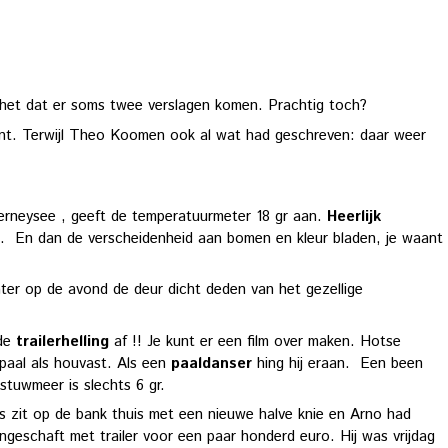
n het dat er soms twee verslagen komen. Prachtig toch?
ont. Terwijl Theo Koomen ook al wat had geschreven: daar weer
derneysee , geeft de temperatuurmeter 18 gr aan.
Heerlijk
jn. En dan de verscheidenheid aan bomen en kleur bladen, je waant
later op de avond de deur dicht deden van het gezellige
 de
trailerhelling
af !! Je kunt er een film over maken. Hotse
rpaal als houvast. Als een
paaldanser
hing hij eraan. Een been
stuwmeer is slechts 6 gr.
 zit op de bank thuis met een nieuwe halve knie en Arno had
ngeschaft met trailer voor een paar honderd euro. Hij was vrijdag