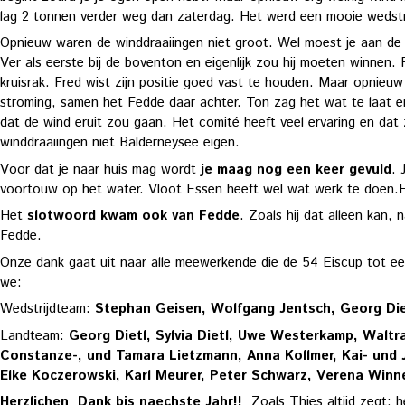
lag 2 tonnen verder weg dan zaterdag. Het werd een mooie wedstr
Opnieuw waren de winddraaiingen niet groot. Wel moest je aan de li
Ver als eerste bij de boventon en eigenlijk zou hij moeten winnen.
kruisrak. Fred wist zijn positie goed vast te houden. Maar opnieuw
stroming, samen het Fedde daar achter. Ton zag het wat te laat en
dat de wind eruit zou gaan. Het comité heeft veel ervaring en dat
winddraaiingen niet Balderneysee eigen.
Voor dat je naar huis mag wordt
je maag nog een keer gevuld
. 
voortouw op het water. Vloot Essen heeft wel wat werk te doen.F
Het
slotwoord kwam ook van Fedde
. Zoals hij dat alleen kan
Fedde.
Onze dank gaat uit naar alle meewerkende die de 54 Eiscup tot ee
we:
Wedstrijdteam:
Stephan Geisen, Wolfgang Jentsch, Georg Die
Landteam:
Georg Dietl, Sylvia Dietl, Uwe Westerkamp, Waltrau
Constanze-, und Tamara Lietzmann, Anna Kollmer, Kai- und 
Elke Koczerowski, Karl Meurer, Peter Schwarz, Verena Win
Herzlichen Dank bis naechste Jahr!!
Zoals Thies altijd zeg