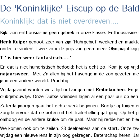
De 'Koninklijke' Eiscup op de Ba
Koninklijk: dat is niet overdreven....
Kijk: aan enthousiasme geen gebrek in onze klasse. Enthousiasme 
Henk Kuiper
genoot zeer van zijn ‘Ruhrgebiet’ weekend en maakte
onder te vinden! Twee voor de prijs van geen: meer Olympiajol krijg
T ‘ is hier weer fantastisch…..’
En dat is niet humoristisch bedoeld; het is echt zo. Kom je op vr
najaarsweer
. Met z’n allen bij het haventje in de zon gezeten m
je in een andere wereld. Prachtig.
Vrijdagavond worden we altijd ontvangen met
Reibekuchen
. En j
clubgebouwtje. Onze Duitse vrienden lagen al een paar uur op een o
Zaterdagmorgen gaat het echte werk beginnen. Bootje optuigen e
zorgde ervoor dat de boten uit het trailerhelling gat ging. Op het p
omhoog en de andere krulde om de paal. Maar hij redde het en bleef
We komen ook om te zeilen. 23 deelnemers aan de start. Onze twe
vrijdag een nieuwe lens in zijn oog gekregen. Beterschap heren. Ja