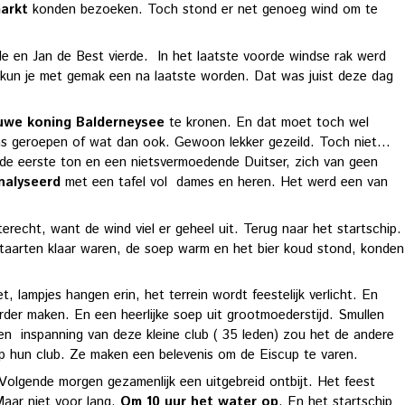
arkt
konden bezoeken. Toch stond er net genoeg wind om te
e en Jan de Best vierde. In het laatste voorde windse rak werd
t, kun je met gemak een na laatste worden. Dat was juist deze dag
uwe koning Balderneysee
te kronen. En dat moet toch wel
gens geroepen of wat dan ook. Gewoon lekker gezeild. Toch niet…
 de eerste ton en een nietsvermoedende Duitser, zich van geen
nalyseerd
met een tafel vol dames en heren. Het werd een van
echt, want de wind viel er geheel uit. Terug naar het startschip.
 taarten klaar waren, de soep warm en het bier koud stond, konden
ampjes hangen erin, het terrein wordt feestelijk verlicht. En
erder maken. En een heerlijke soep uit grootmoederstijd. Smullen
 en inspanning van deze kleine club ( 35 leden) zou het de andere
 op hun club. Ze maken een belevenis om de Eiscup te varen.
Volgende morgen gezamenlijk een uitgebreid ontbijt. Het feest
Maar niet voor lang.
Om 10 uur het water op
. En het startschip