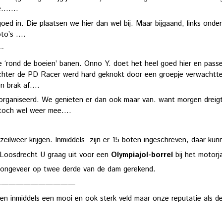
......
goed in. Die plaatsen we hier dan wel bij. Maar bijgaand, links onde
o’s ....
--
 ‘rond de boeien’ banen. Onno Y. doet het heel goed hier en passee
 Achter de PD Racer werd hard geknokt door een groepje verwacht
en brak af….
georganiseerd. We genieten er dan ook maar van. want morgen dreig
t toch wel weer mee….
eilweer krijgen. Inmiddels zijn er 15 boten ingeschreven, daar kunne
/Loosdrecht U graag uit voor een
Olympiajol-borrel
bij het motorj
ter ongeveer op twee derde van de dam gerekend.
———————————
 inmiddels een mooi en ook sterk veld maar onze reputatie als de groo