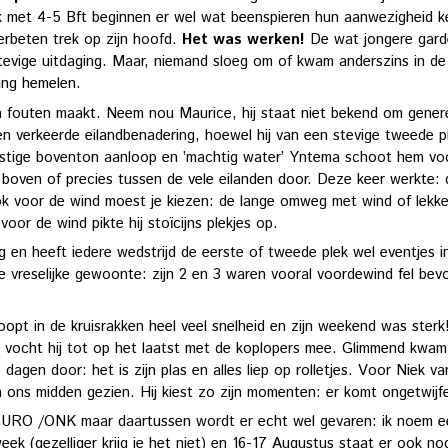
ak met 4-5 Bft beginnen er wel wat beenspieren hun aanwezigheid 
verbeten trek op zijn hoofd.
Het was werken!
De wat jongere gard
stevige uitdaging. Maar, niemand sloeg om of kwam anderszins in d
ging hemelen.
 fouten maakt. Neem nou Maurice, hij staat niet bekend om genereu
een verkeerde eilandbenadering, hoewel hij van een stevige tweede 
 lastige boventon aanloop en ’machtig water’ Yntema schoot hem vo
boven of precies tussen de vele eilanden door. Deze keer werkte:
k voor de wind moest je kiezen: de lange omweg met wind of lekker
oor de wind pikte hij stoïcijns plekjes op.
ig en heeft iedere wedstrijd de eerste of tweede plek wel eventjes
 vreselijke gewoonte: zijn 2 en 3 waren vooral voordewind fel be
oopt in de kruisrakken heel veel snelheid en zijn weekend was ster
rijd vocht hij tot op het laatst met de koplopers mee. Glimmend kwa
agen door: het is zijn plas en alles liep op rolletjes. Voor Niek v
in ons midden gezien. Hij kiest zo zijn momenten: er komt ongetwij
e EURO /ONK maar daartussen wordt er echt wel gevaren: ik noem e
ek (gezelliger krijg je het niet) en 16-17 Augustus staat er ook n