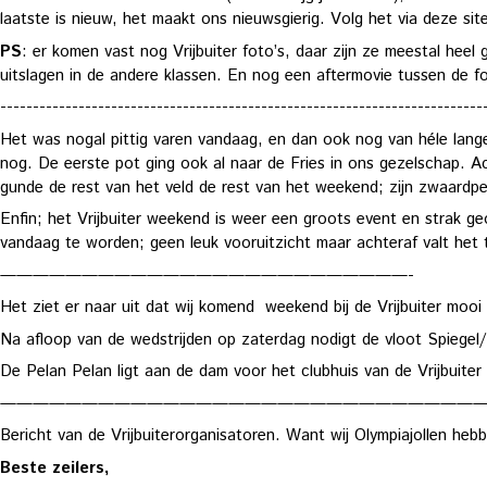
laatste is nieuw, het maakt ons nieuwsgierig. Volg het via deze site.
PS
: er komen vast nog Vrijbuiter foto’s, daar zijn ze meestal heel 
uitslagen in de andere klassen. En nog een aftermovie tussen de fot
--------------------------------------------------------------------------
Het was nogal pittig varen vandaag, en dan ook nog van héle lange
nog. De eerste pot ging ook al naar de Fries in ons gezelschap.
gunde de rest van het veld de rest van het weekend; zijn zwaardp
Enfin; het Vrijbuiter weekend is weer een groots event en strak 
vandaag te worden; geen leuk vooruitzicht maar achteraf valt he
—————————————————————————-
Het ziet er naar uit dat wij komend weekend bij de Vrijbuiter mooi z
Na afloop van de wedstrijden op zaterdag nodigt de vloot Spiegel
De Pelan Pelan ligt aan de dam voor het clubhuis van de Vrijbui
—————————————————————————————
Bericht van de Vrijbuiterorganisatoren. Want wij Olympiajollen hebben
Beste zeilers,