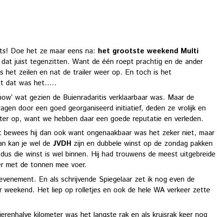
rts! Doe het ze maar eens na:
het grootste weekend Multi
dat juist tegenzitten. Want de één roept prachtig en de ander
het zeilen en nat de trailer weer op. En toch is het
 dat was het.....
-show’ wat gezien de Buienradaritis verklaarbaar was. Maar de
gen door een goed georganiseerd initiatief, deden ze vrolijk en
ater op, want we hebben daar een goede reputatie en verleden.
 dat bewees hij dan ook want ongenaakbaar was het zeker niet, maar
an kan je wel de
JVDH
zijn en dubbele winst op de zondag pakken
dus die winst is wel binnen. Hij had trouwens de meest uitgebreide
er met de tonnen mee voer.
venement. En als schrijvende Spiegelaar zet ik nog even de
weekend. Het liep op rolletjes en ook de hele WA verkeer zette
ierenhalve kilometer was het langste rak en als kruisrak keer nog