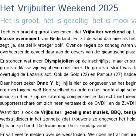
Het Vrijbuiter Weekend 2025
Het is groot, het is gezellig, het is mooi 
Toch een prachtig groot evenement dat
Vrijbuiter weekend
op Lo
klasse evenement
van Nederland. En zit de wind dan mee als het
zegt ’ja, dat zei ik vroeger ook’. Over de
regen
op zondag waren we 
overheersende gevoel daar aan de oevers van die gigantische pla
Er stonden wat meer
Olympiajollen
op de inschrijflijst, maar er 
grootste klasse zijn wij al even niet meer. De grootste vloot was d
overtuigd de Lazarus act. Ook de Solo (22) en Pampus (27) hadde
Daar hoort zeker
Onno Y
. bij: hij is hier zo ongeveer van het b
erg overtuigend wel! Bootsnelheid op orde en het hoofd altijd sch
maar zijn 4 en 7 op de zaterdag compenseer je dan echt niet meer. 
supportersschare om zich heen verzameld: de OVDH en de ZJVDH (
Want dat is ook de
Vrijbuiter: gezellig met muziek, BBQ, tent
wedstrijdleider in het zonnetje (dat trouwens zo ongeveer het he
hij naar zijn hand. Die kwam moe thuis zondagavond!
Er valt veel te melden over de wedstrijden. We doen het af met
ee