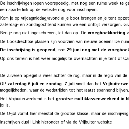
De inschrijvingen lopen voorspoedig, met nog een ruime week te g
een aparte link op de website nog voor inschrijven.
Kom je op vrijdagmiddag/avond al je boot brengen en je tent opzett
zaterdag- en zondagochtend kunnen we een ontbijt verzorgen. Gr
Ben je nog niet ingeschreven, let dan op. De
vroegboekkorting
v
De Loosdrechtse plassen zijn voorzien van nieuwe boeien! De numme
De inschrijving is geopend, tot 29 juni nog met de vroegboe
Op ons terrein is het weer mogelijk te overnachten in je tent of Ca
--------------------------------------------------------------------------
De Zilveren Spiegel is weer achter de rug, maar in de regio van de
OP
zaterdag 6 juli en zondag 7 juli
vindt dan het
Vrijbuiterw
mogelijkheden, waar de wedstrijden tot het laatst spannend blijven
Het Vrijbuiterweekend is het
grootse multiklassenweekend in N
jol is.
De O-jol vormt hier meestal de grootse klasse, maar de inschrijvin
Inschrijven dus!! Link hieronder of via de Vrijbuiter website