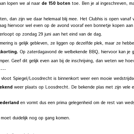
aan lopen we al naar
de 150 boten
toe. Ben je al ingeschreven, m
en, dan zijn we daar helemaal blij mee. Het Clubhis is open vanaf v
aag hiervoor wel even op de avond vooraf een bonnetje kopen aan
erloopt op zondag 29 juni aan het eind van de dag.
ring is gelijk gebleven, ze liggen op dezelfde plek, maar ze hebb
kkorting.
Op zaterdagavond de welbekende BBQ, hiervoor kan je gelij
mper. Geef dit gelijk even aan bij de inschrijving, dan weten we ho
----
 vloot Spiegel/Loosdrecht is binnenkort weer een mooie wedstrijdse
eekend
weer plaats op Loosdrecht. De bekende plas met zijn vele e
.
ederland
en vormt dus een prima gelegenheid om de rest van wedst
g moet duidelijk nog op gang komen.