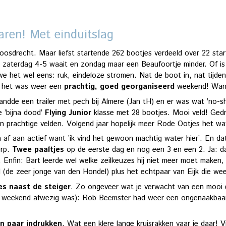
varen! Met einduitslag
osdrecht. Maar liefst startende 262 bootjes verdeeld over 22 sta
 zaterdag 4-5 waait en zondag maar een Beaufoortje minder. Of is 
het wel eens: ruk, eindeloze stromen. Nat de boot in, nat tijdens 
s: het was weer een
prachtig, goed georganiseerd
weekend! Want
strandde een trailer met pech bij Almere (Jan tH) en er was wat ’no
e ’bijna dood’
Flying Junior
klasse met 28 bootjes. Mooi veld! Gedra
n prachtige velden. Volgend jaar hopelijk meer Rode Ootjes het w
egin af aan actief want ’ik vind het gewoon machtig water hier’. En
erp.
Twee paaltjes
op de eerste dag en nog een 3 en een 2. Ja: d
Enfin: Bart leerde wel welke zeilkeuzes hij niet meer moet maken, 
de zeer jonge van den Hondel) plus het echtpaar van Eijk die we
jes naast de steiger
. Zo ongeveer wat je verwacht van een mooi e
le weekend afwezig was): Rob Beemster had weer een ongenaakbaar 
n
paar
indrukken
. Wat een klere lange kruisrakken vaar je daar! V