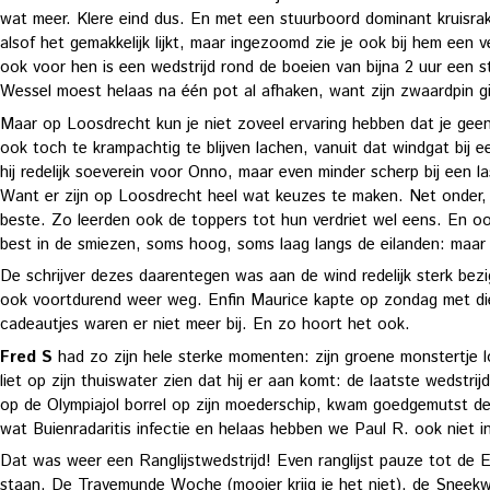
wat meer. Klere eind dus. En met een stuurboord dominant kruisr
alsof het gemakkelijk lijkt, maar ingezoomd zie je ook bij hem een 
ook voor hen is een wedstrijd rond de boeien van bijna 2 uur een 
Wessel moest helaas na één pot al afhaken, want zijn zwaardpin 
Maar op Loosdrecht kun je niet zoveel ervaring hebben dat je geen
ook toch te krampachtig te blijven lachen, vanuit dat windgat bij 
hij redelijk soeverein voor Onno, maar even minder scherp bij een
Want er zijn op Loosdrecht heel wat keuzes te maken. Net onder, 
beste. Zo leerden ook de toppers tot hun verdriet wel eens. En oo
best in de smiezen, soms hoog, soms laag langs de eilanden: maar v
De schrijver dezes daarentegen was aan de wind redelijk sterk bez
ook voortdurend weer weg. Enfin Maurice kapte op zondag met die
cadeautjes waren er niet meer bij. En zo hoort het ook.
Fred S
had zo zijn hele sterke momenten: zijn groene monstertje l
liet op zijn thuiswater zien dat hij er aan komt: de laatste wedst
op de Olympiajol borrel op zijn moederschip, kwam goedgemutst de d
wat Buienradaritis infectie en helaas hebben we Paul R. ook niet 
Dat was weer een Ranglijstwedstrijd! Even ranglijst pauze tot d
staan. De Travemunde Woche (mooier krijg je het niet), de Sneekwe